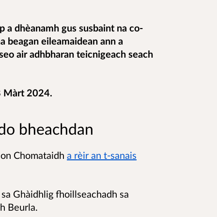
irp a dhèanamh gus susbaint na co-
ha beagan eileamaidean ann a
seo air adhbharan teicnigeach seach
8 Màrt 2024.
 do bheachdan
 don Chomataidh
a rèir an t-sanais
sa Ghàidhlig fhoillseachadh sa
h Beurla.