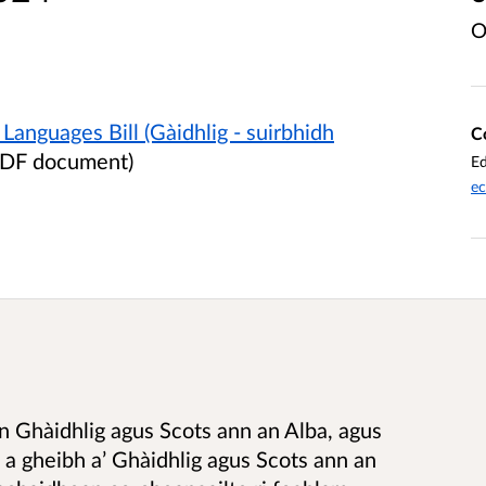
O
Languages Bill (Gàidhlig - suirbhidh
C
PDF document)
Ed
ec
don Ghàidhlig agus Scots ann an Alba, agus
 a gheibh a’ Ghàidhlig agus Scots ann an