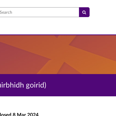
earch
irbhidh goirid)
losed
8 Mar 2024