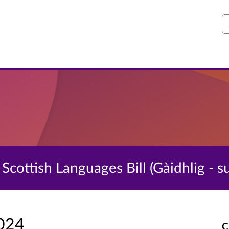
S
cottish Languages Bill (Gàidhlig - su
2024
C