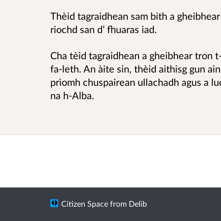
Thèid tagraidhean sam bith a gheibhear
riochd san d’ fhuaras iad.
Cha tèid tagraidhean a gheibhear tron t-
fa-leth. An àite sin, thèid aithisg gun a
prìomh chuspairean ullachadh agus a lu
na h-Alba.
Citizen Space
from
Delib