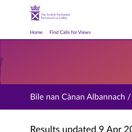
Home
Find Calls for Views
Bile nan Cànan Albannach / S
Results updated 9 Apr 