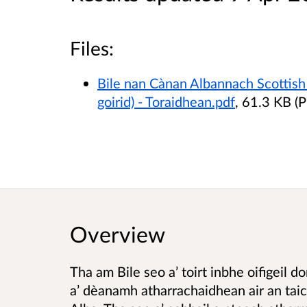
Files:
Bile nan Cànan Albannach Scottish 
goirid) - Toraidhean.pdf
, 61.3 KB (
Overview
Tha am Bile seo a’ toirt inbhe oifigeil 
a’ dèanamh atharrachaidhean air an taic