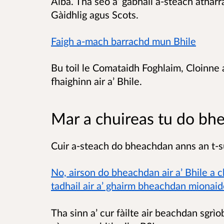
Alba. Tha seo a’ gabhail a-steach athar
Gàidhlig agus Scots.
Faigh a-mach barrachd mun Bhile
Bu toil le Comataidh Foghlaim, Cloinn
fhaighinn air a’ Bhile.
Mar a chuireas tu do bh
Cuir a-steach do bheachdan anns an t-su
No, airson do bheachdan air a’ Bhile a 
tadhail air a’ ghairm bheachdan mionai
Tha sinn a’ cur fàilte air beachdan sgrì