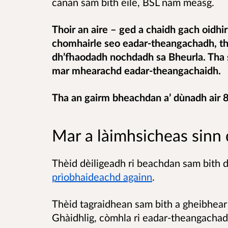
cànan sam bith eile, BSL nam measg.
Thoir an aire – ged a chaidh gach oidh
chomhairle seo eadar-theangachadh, t
dh’fhaodadh nochdadh sa Bheurla. Tha 
mar mhearachd eadar-theangachaidh.
Tha an gairm bheachdan a’ dùnadh air 
Mar a làimhsicheas sinn
Thèid dèiligeadh ri beachdan sam bith
prìobhaideachd againn
.
Thèid tagraidhean sam bith a gheibhear 
Ghàidhlig, còmhla ri eadar-theangachad