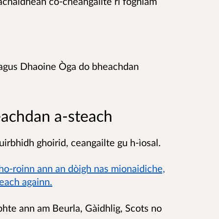
rachaidhean co-cheangailte ri foghlam
e agus Dhaoine Òga do bheachdan
eachdan a-steach
irbhidh ghoirid, ceangailte gu h-ìosal.
cho-roinn ann an dòigh nas mionaidiche,
deach againn.
obhte ann am Beurla, Gàidhlig, Scots no