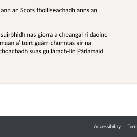
 ann an Scots fhoillseachadh anns an
suirbhidh nas giorra a cheangal ri daoine
inmean a’ toirt geàrr-chunntas air na
chdachadh suas gu làrach-lìn Pàrlamaid
Accessibility
Term